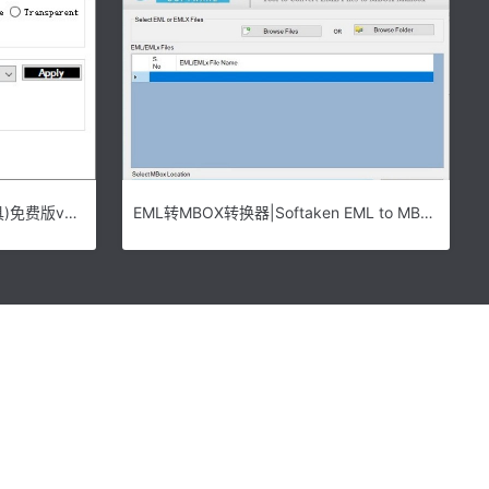
Net Speed Meter (网络监测工具)免费版v3.0.3.0下载
EML转MBOX转换器|Softaken EML to MBOX Converter 官方版v1.0下载