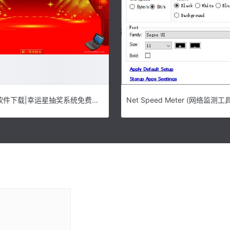
幸运星抽奖软件下载|幸运星抽奖系统免费版v19.11.18下载