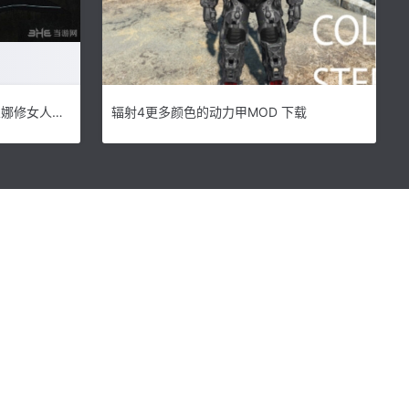
求生之路2 崩坏学园3卡莲卡斯兰娜修女人物MOD 下载
辐射4更多颜色的动力甲MOD 下载