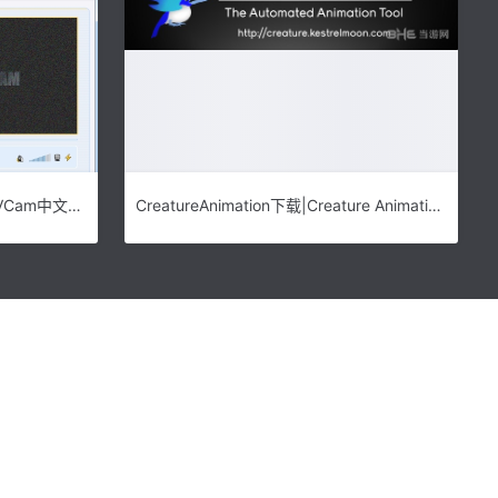
e2eSoft VCam破解版|e2eSoft VCam中文免费版 v5.1.0.768下载
CreatureAnimation下载|Creature Animation Pro 官方最新版V3.45下载