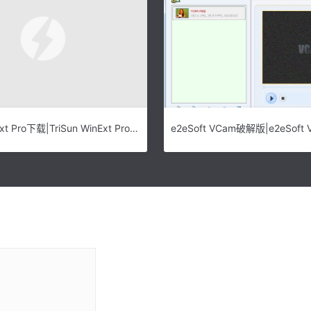
TriSun WinExt Pro下载|TriSun WinExt Pro (电脑实用工具包)电脑免费版v8.0.047下载