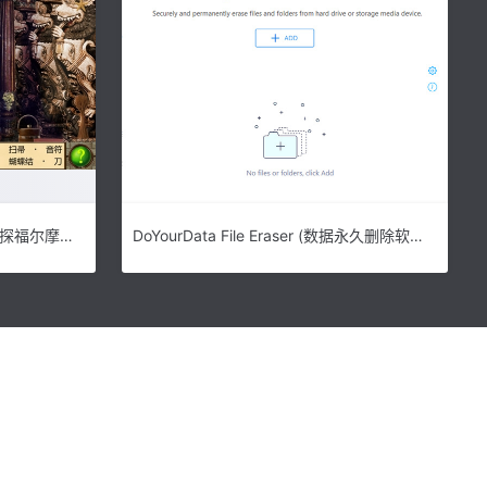
侦探福尔摩斯诱捕猎人破解版|侦探福尔摩斯:诱捕猎人 (Sherlock Holmes Trap for the Hunter)PC中文版v1.04下载
DoYourData File Eraser (数据永久删除软件)v7.7下载