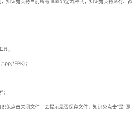
识兔支持目前所有illusion游戏格式，知识兔支持尾行、欲
件工具；
pp;*FPK)；
”；
知识兔点击关闭文件，会提示是否保存文件，知识兔点击“是”即