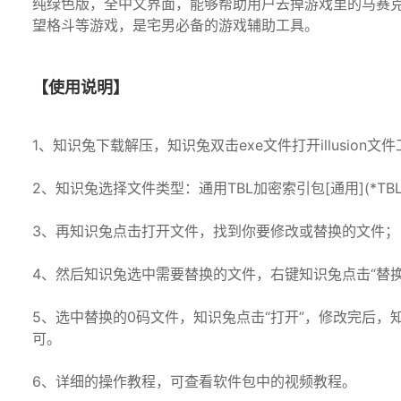
纯绿色版，全中文界面，能够帮助用户去掉游戏里的马赛克，知
望格斗等游戏，是宅男必备的游戏辅助工具。
【使用说明】
1、知识兔下载解压，知识兔双击exe文件打开illusion文
2、知识兔选择文件类型：通用TBL加密索引包[通用](*TBL;*.
3、再知识兔点击打开文件，找到你要修改或替换的文件；
4、然后知识兔选中需要替换的文件，右键知识兔点击“替换
5、选中替换的0码文件，知识兔点击“打开”，修改完后，
可。
6、详细的操作教程，可查看软件包中的视频教程。