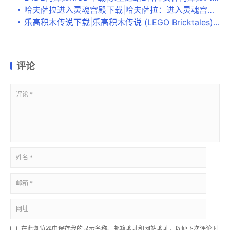
哈夫萨拉进入灵魂宫殿下载|哈夫萨拉：进入灵魂宫殿 (Havsala: Into the Soul Palace)PC破解版下载
乐高积木传说下载|乐高积木传说 (LEGO Bricktales)PC中文版下载
评论
在此浏览器中保存我的显示名称、邮箱地址和网站地址，以便下次评论时