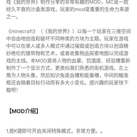
戏《我的世界》制作分享的非常有趣的MOD，MC是一款
经久不衰的沙盒类游戏，玩家的mod是重要的生命力来源
之一。
《minecraft》（《我的世界》）以每一个玩家在三维空间
中自由地创造和破坏不同种类的方块为主题。玩家在游戏
中可以在单人或多人模式中通过摧毁或创造方块以创造精
妙绝伦的建筑物和艺术，或者收集物品探索地图以完成游
戏的主线。本MOD是将人物的血量、饥饿度、经验槽重新
制作了一个显示方式，更类似我们熟悉的街机游戏，左上
角为人物头像，然后知识兔是血槽和能量槽，中间的瞄准
框还会随着目标行动而有多大小变化。感兴趣的玩家快下
载吧！
【MOD介绍】
1.按K键即可开启关闭特殊模式，非常方便。。