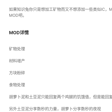
如果知识兔你只是想加工矿物而又不想添加一些类似IC，M
MOD吧。
MOD详情
矿物处理
材料增产
方块粉碎
食物处理
胡萝卜泥和土豆泥只能回复两个鸡腿的饥饿值，但是能回
另外土豆泥分享数秒的力量，胡萝卜分享数秒的夜视