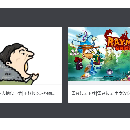
王思聪吃热狗表情包下载|王校长吃热狗图片包 高清版38P下载
雷曼起源下载|雷曼起源 中文汉