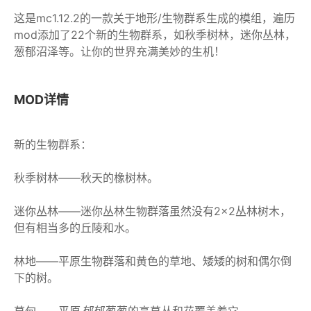
这是mc1.12.2的一款关于地形/生物群系生成的模组，遍历
mod添加了22个新的生物群系，如秋季树林，迷你丛林，
葱郁沼泽等。让你的世界充满美妙的生机！
MOD详情
新的生物群系：
秋季树林——秋天的橡树林。
迷你丛林——迷你丛林生物群落虽然没有2×2丛林树木，
但有相当多的丘陵和水。
林地——平原生物群落和黄色的草地、矮矮的树和偶尔倒
下的树。
草甸——平原,郁郁葱葱的高草丛和花覆盖着它。