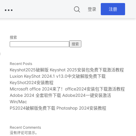
登录
注册
搜索
搜索
g
Recent Posts
Keyshot2025破解版 Keyshot 2025安装包免费下载激活教程
Luxion KeyShot 2024.1 v13.0中文破解版免费下载
KeyShot2024安装教程
Microsoft office 2024来了！office2024安装包下载激活教程
Adobe 2024 全套软件下载 Adobe2024一键安装激活
Win/Mac
PS2024破解版免费下载 Photoshop 2024安装教程
Recent Comments
没有评论可显示。