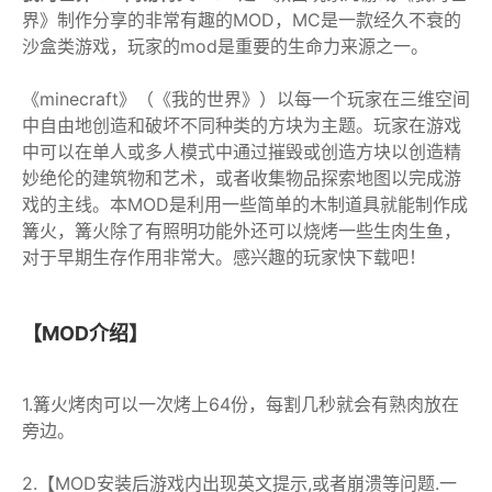
界》制作分享的非常有趣的MOD，MC是一款经久不衰的
沙盒类游戏，玩家的mod是重要的生命力来源之一。
《minecraft》（《我的世界》）以每一个玩家在三维空间
中自由地创造和破坏不同种类的方块为主题。玩家在游戏
中可以在单人或多人模式中通过摧毁或创造方块以创造精
妙绝伦的建筑物和艺术，或者收集物品探索地图以完成游
戏的主线。本MOD是利用一些简单的木制道具就能制作成
篝火，篝火除了有照明功能外还可以烧烤一些生肉生鱼，
对于早期生存作用非常大。感兴趣的玩家快下载吧！
【MOD介绍】
1.篝火烤肉可以一次烤上64份，每割几秒就会有熟肉放在
旁边。
2.【MOD安装后游戏内出现英文提示,或者崩溃等问题.一