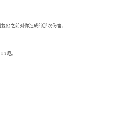
回复他之前对你造成的那次伤害。
od呢。