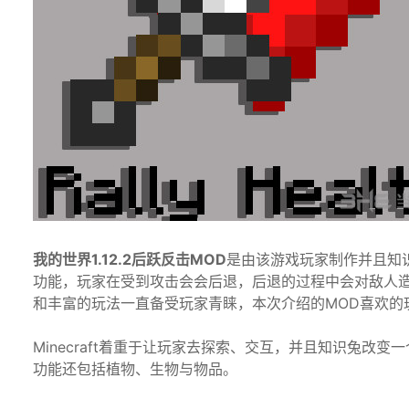
我的世界1.12.2后跃反击MOD
是由该游戏玩家制作并且知
功能，玩家在受到攻击会会后退，后退的过程中会对敌人
和丰富的玩法一直备受玩家青睐，本次介绍的MOD喜欢的
Minecraft着重于让玩家去探索、交互，并且知识兔
功能还包括植物、生物与物品。