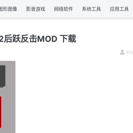
图形图像
影音游戏
网络软件
系统工具
应用工具
.2后跃反击MOD 下载
kin