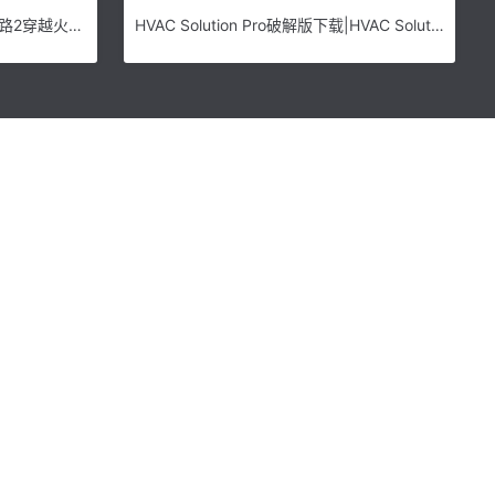
求生之路2屠龙匕首MOD|求生之路2穿越火线屠龙匕首MOD 下载
HVAC Solution Pro破解版下载|HVAC Solution Pro(暖通空调设计软件) 免费版v9.6.2.1下载