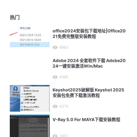
热门
office2024安装包下载地址|Office20
21免费完整版安装教程
8983
Adobe 2024 全套软件下载 Adobe20
24一键安装激活Win/Mac
4986
Keyshot2025破解版 Keyshot 2025
安装包免费下载激活教程
4279
V-Ray 5.0 For MAYA下载安装教程
3852