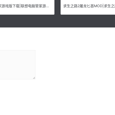
联想电脑管家游戏版下载|联想电脑管家游戏版 官方版v3.0.80.11302下载