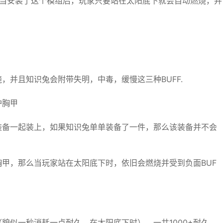
功能模组，当安装了这个模组后，玩家只要站在太阳底下就会自动燃烧，并
，并且知识兔会附带失明，中毒，缓慢这三种BUFF.
护胸甲
装备一起装上，如果知识兔单单装备了一件，那么该装备并不会
甲，那么当玩家站在太阳底下时，依旧会燃烧并受到负面BUF
貌似一秒消耗一点耐久，在太阳底下时），一共1000+耐久