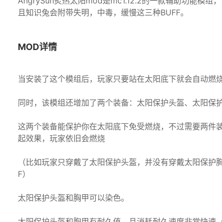
AngrySun炙热太阳mod是mc1.12.2的一款辅助
且知识兔会附带失明，中毒，缓慢这三种BUFF。
MOD详情
当安装了这个模组后，玩家只要站在太阳底下就会自动燃烧
同时，该模组还增加了两个装备：太阳保护头盔、太阳保
这两个装备能保护你在太阳底下免受燃烧，不过需要两件
起效果，玩家依旧会燃烧
（比如玩家只穿戴了太阳保护头盔，并没有穿戴太阳保护胸
F）
太阳保护头盔和胸甲可以染色。
太阳保护头盔和胸甲有耐久值，且消耗耐久速度非常快速（