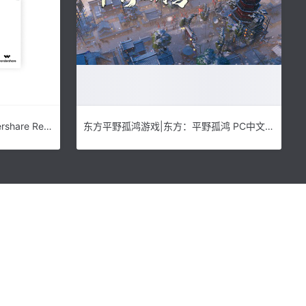
万兴视频修复专家破解版|Wondershare Repairit中文免费版 v3.0.0.41下载
东方平野孤鸿游戏|东方：平野孤鸿 PC中文版 即将上市