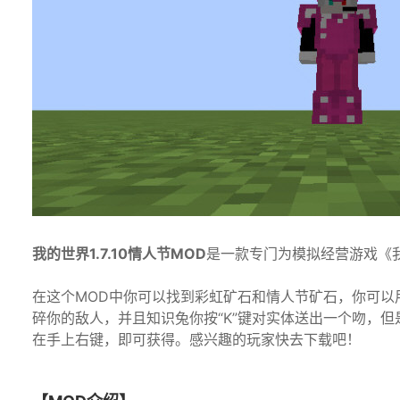
我的世界1.7.10情人节MOD
是一款专门为模拟经营游戏《我的
在这个MOD中你可以找到彩虹矿石和情人节矿石，你可以
碎你的敌人，并且知识兔你按“K”键对实体送出一个吻，
在手上右键，即可获得。感兴趣的玩家快去下载吧！