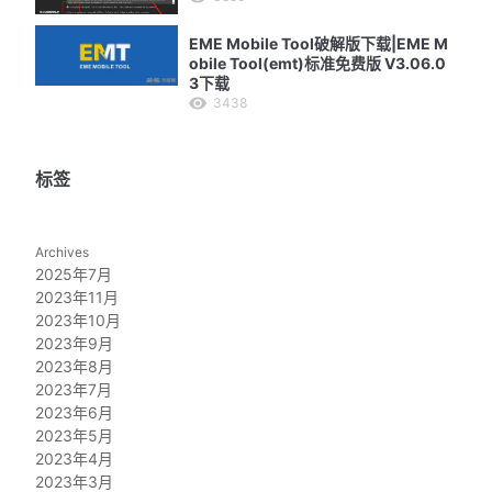
EME Mobile Tool破解版下载|EME M
obile Tool(emt)标准免费版 V3.06.0
3下载
3438
标签
Archives
2025年7月
2023年11月
2023年10月
2023年9月
2023年8月
2023年7月
2023年6月
2023年5月
2023年4月
2023年3月