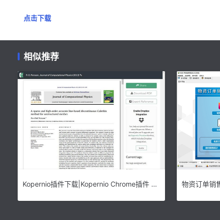
点击下载
相似推荐
Kopernio插件下载|Kopernio Chrome插件 官方版v1.0.6.0下载