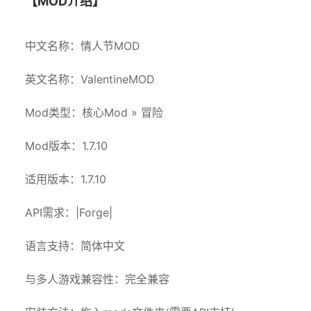
【MOD介绍】
中文名称：情人节MOD
英文名称：ValentineMOD
Mod类型：核心Mod » 冒险
Mod版本：1.7.10
适用版本：1.7.10
API需求：|Forge|
语言支持：简体中文
与多人游戏兼容性：完全兼容