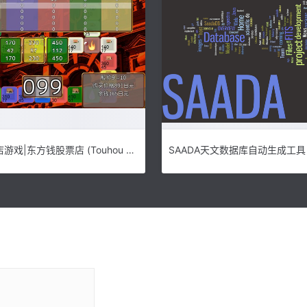
东方钱股票店游戏|东方钱股票店 (Touhou MONEY STOCKS SHOPS)PC中文版 即将上市