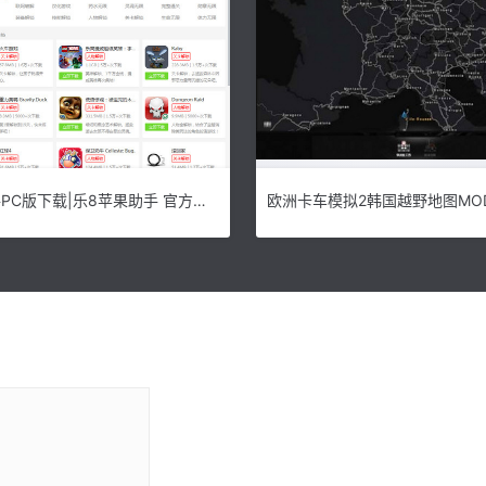
乐8苹果助手PC版下载|乐8苹果助手 官方版V1.1.3下载
欧洲卡车模拟2韩国越野地图MOD 