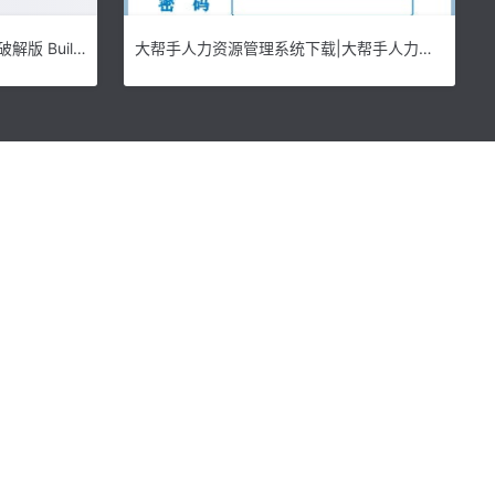
骑士Knighted游戏下载|骑士 PC破解版 Build 6735079下载
大帮手人力资源管理系统下载|大帮手人力资源管理软件 最新版6.9下载