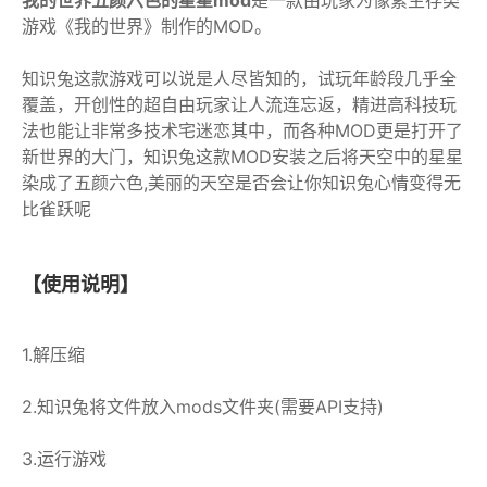
我的世界五颜六色的星星mod
是一款由玩家为像素生存类
游戏《我的世界》制作的MOD。
知识兔这款游戏可以说是人尽皆知的，试玩年龄段几乎全
覆盖，开创性的超自由玩家让人流连忘返，精进高科技玩
法也能让非常多技术宅迷恋其中，而各种MOD更是打开了
新世界的大门，知识兔这款MOD安装之后将天空中的星星
染成了五颜六色,美丽的天空是否会让你知识兔心情变得无
比雀跃呢
【使用说明】
1.解压缩
2.知识兔将文件放入mods文件夹(需要API支持)
3.运行游戏