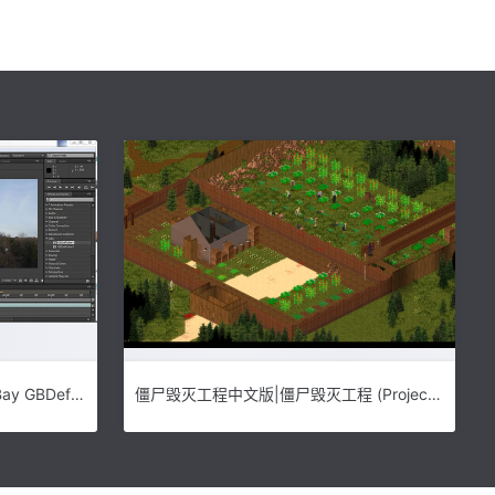
AE延时视频去闪烁插件|GraniteBay GBDeflicker 中文版v4.5.0下载
僵尸毁灭工程中文版|僵尸毁灭工程 (Project Zomboid)中文汉化破解版v35.17b下载