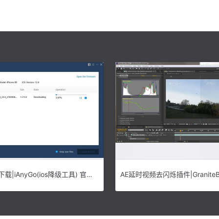
iAnyGo软件下载|iAnyGo(ios降级工具) 官方最新版v1.3.1下载