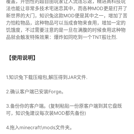
覆盖，开创性的超自由玩家让人流连忘返，精进高科技玩
法也能让非常多技术宅迷恋其中，而各种MOD更是打开了
新世界的大门，知识兔这款MOD便是其中之一，增加了苦
力怕粒物品，这种物品可以当成食物来食用，增加一定的
饥饿度，不过需要注意的是一旦在满腹的时候食用这种物
品就会触发特殊效果：爆炸如同吃到一个TNT般壮烈.
【使用说明】
1.知识兔下载压缩包,解压得到JAR文件.
2.确认客户端已安装Forge。
3.备份你的客户端。(复制粘贴一份原客户端到其它盘既
可，知识兔建议每次装MOD都先备份)
4.拖入minecraft\mods文件夹。