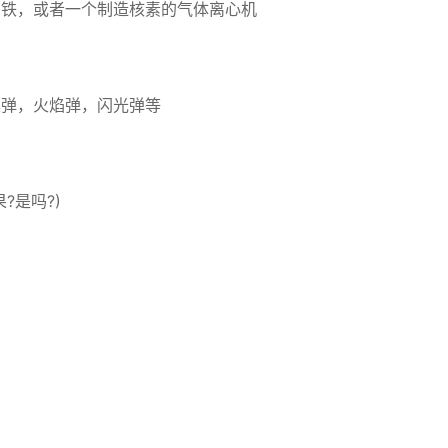
钢铁，或者一个制造核素的气体离心机
集弹，火焰弹，闪光弹等
?是吗?)