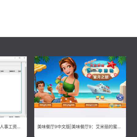
星光人事工资管理软件下载|星光人事工资管理系统 免费版v2.15下载
美味餐厅9中文版|美味餐厅9：艾米丽的蜜月旅行 (Delicious 9:Emily’s Honeymoon Cruise)官方完整汉化版下载