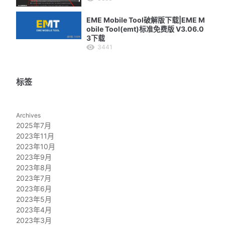
EME Mobile Tool破解版下载|EME M
obile Tool(emt)标准免费版 V3.06.0
3下载
3441
标签
Archives
2025年7月
2023年11月
2023年10月
2023年9月
2023年8月
2023年7月
2023年6月
2023年5月
2023年4月
2023年3月