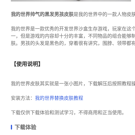
我的世界帅气的黑发男孩皮肤
是我的世界中的一款人物皮
我的世界是一款优秀的开发世界沙盒生存游戏，玩家在这
一，但是游戏的内容却十分的丰富，不同物品的组合能够
肤。男孩的头发是黑色的，穿着很有讲究，围脖、领带都
【使用说明】
我的世界皮肤其实就是一张小图片，下载解压后按照教程
安装方法：
我的世界替换皮肤教程
下载仅供下载体验和测试学习，不得商用和正当使用。
下载体验