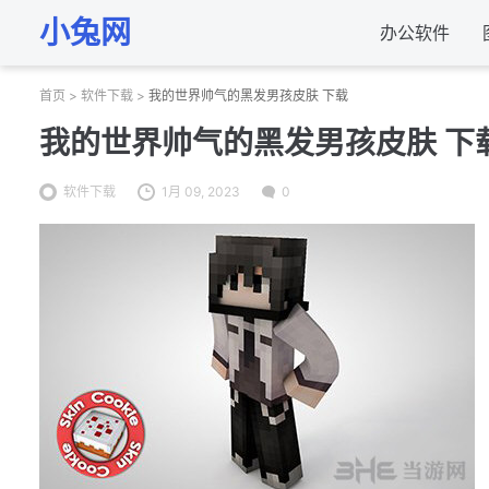
小兔网
办公软件
首页
>
软件下载
>
我的世界帅气的黑发男孩皮肤 下载
我的世界帅气的黑发男孩皮肤 下
软件下载
1月 09, 2023
0