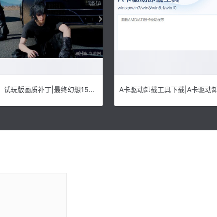
最终幻想15：试玩版画质补丁|最终幻想15：试玩版提升帧数画质补丁 下载