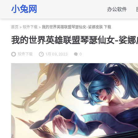
小兔网
办公软件
首页
>
软件下载
>
我的世界英雄联盟琴瑟仙女-娑娜皮肤 下载
我的世界英雄联盟琴瑟仙女-娑娜
软件下载
1月 09, 2023
0