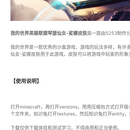
我的世界英雄联盟琴瑟仙女-娑娜皮肤
是一款由5253制
我的世界是一款优秀的沙盒游戏，游戏的玩法多样，有许
仙女-娑娜皮肤用于此游戏，皮肤可以将游戏中玩家的形象
【使用说明】
打开minecraft，再打开versions，用用压缩包方式打开版
个文件夹，知识兔打开textures，然后知识兔打开entit
下载仅供下载体验和测试学习，不得商用和正当使用。