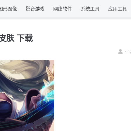
图形图像
影音游戏
网络软件
系统工具
应用工具
皮肤 下载
kin