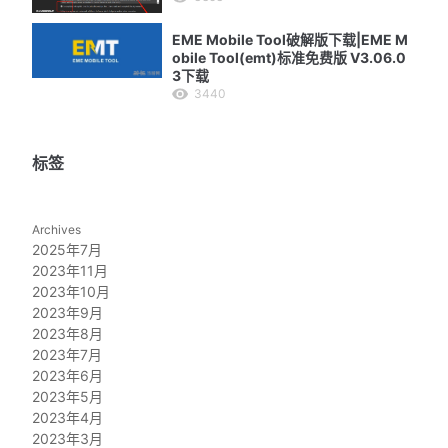
EME Mobile Tool破解版下载|EME M
obile Tool(emt)标准免费版 V3.06.0
3下载
3440
标签
Archives
2025年7月
2023年11月
2023年10月
2023年9月
2023年8月
2023年7月
2023年6月
2023年5月
2023年4月
2023年3月