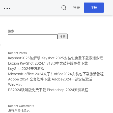
登录
注册
搜索
搜索
g
Recent Posts
Keyshot2025破解版 Keyshot 2025安装包免费下载激活教程
Luxion KeyShot 2024.1 v13.0中文破解版免费下载
KeyShot2024安装教程
Microsoft office 2024来了！office2024安装包下载激活教程
Adobe 2024 全套软件下载 Adobe2024一键安装激活
Win/Mac
PS2024破解版免费下载 Photoshop 2024安装教程
Recent Comments
没有评论可显示。