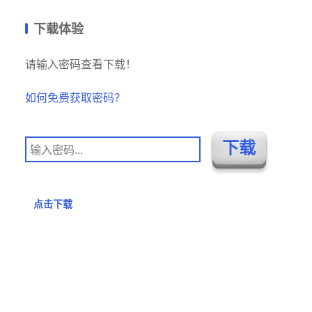
下载体验
请输入密码查看下载！
如何免费获取密码？
点击下载