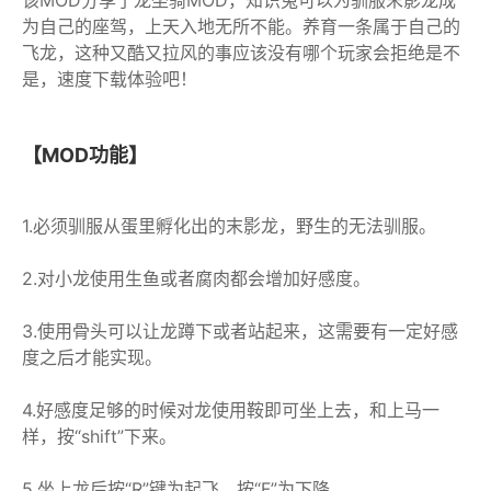
为自己的座驾，上天入地无所不能。养育一条属于自己的
飞龙，这种又酷又拉风的事应该没有哪个玩家会拒绝是不
是，速度下载体验吧！
【MOD功能】
1.必须驯服从蛋里孵化出的末影龙，野生的无法驯服。
2.对小龙使用生鱼或者腐肉都会增加好感度。
3.使用骨头可以让龙蹲下或者站起来，这需要有一定好感
度之后才能实现。
4.好感度足够的时候对龙使用鞍即可坐上去，和上马一
样，按“shift”下来。
5.坐上龙后按“R”键为起飞，按“F”为下降。