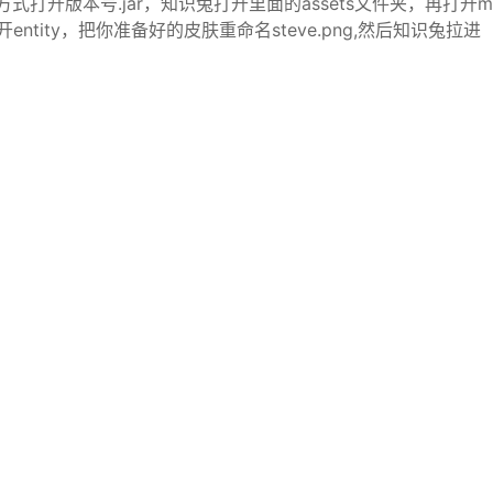
缩包方式打开版本号.jar，知识兔打开里面的assets文件夹，再打开m
打开entity，把你准备好的皮肤重命名steve.png,然后知识兔拉进