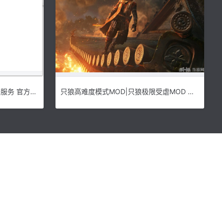
赫思CAD云服务下载|赫思CAD云服务 官方版v1.0320下载
只狼高难度模式MOD|只狼极限受虐MOD 下载